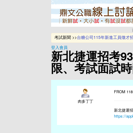
考試新聞 >>
台糖公司115年新進工員徵才
新北環保局招募175位稽查員
登入會員
台灣中油公司即將辦理114年
新北捷運招考9
115年地方特考及離島特考將於
台電2026僱員甄試招募700名
限、考試面試時
FROM 118
肉多丁丁
新北捷運招
https://ap