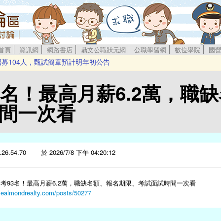
首頁
資訊網
網路書店
鼎文公職狀元網
公職學習網
數位學院
國
招募104人，甄試簡章預計明年初公告
 歡迎熱血青年踴躍報考
新進僱用人員甄試
3名！最高月薪6.2萬，職
12月5日起舉行
新血 簡章預定12/24公告
間一次看
.26.54.70 於 2026/7/8 下午 04:20:12
考93名！最高月薪6.2萬，職缺名額、報名期限、考試面試時間一次看
plealmondrealty.com/posts/50277