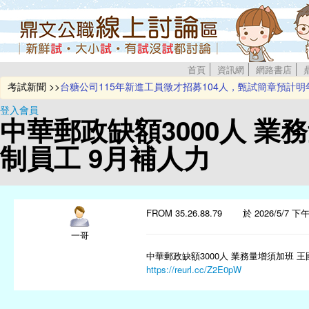
首頁
資訊網
網路書店
考試新聞 >>
台糖公司115年新進工員徵才招募104人，甄試簡章預計明
新北環保局招募175位稽查員 歡迎熱血青年踴躍報考
登入會員
台灣中油公司即將辦理114年新進僱用人員甄試
中華郵政缺額3000人 業
115年地方特考及離島特考將於12月5日起舉行
台電2026僱員甄試招募700名新血 簡章預定12/24公告
制員工 9月補人力
FROM 35.26.88.79 於 2026/5/7 下午 
一哥
中華郵政缺額3000人 業務量增須加班 
https://reurl.cc/Z2E0pW