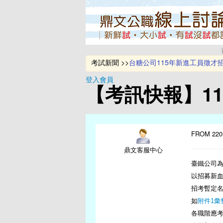
考試新聞 >>
台糖公司115年新進工員徵才
新北環保局招募175位稽查員
登入會員
台灣中油公司即將辦理114年
【考訊快報】11
115年地方特考及離島特考將於
台電2026僱員甄試招募700名
FROM 220
鼎文客服中心
臺鐵公司為
以招募新血
招考暫定名
如
附件1彙
各職階應