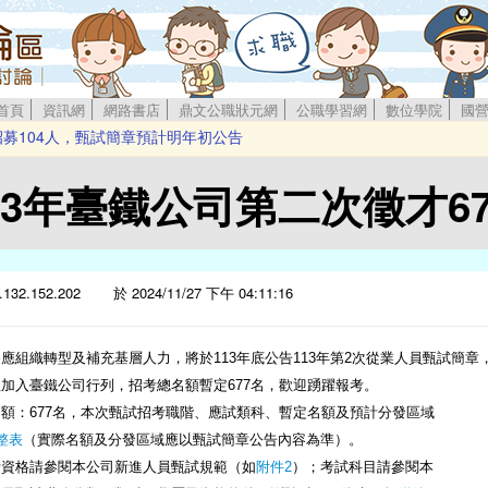
首頁
資訊網
網路書店
鼎文公職狀元網
公職學習網
數位學院
國
招募104人，甄試簡章預計明年初公告
 歡迎熱血青年踴躍報考
新進僱用人員甄試
3年臺鐵公司第二次徵才67
12月5日起舉行
新血 簡章預定12/24公告
.132.152.202 於 2024/11/27 下午 04:11:16
應組織轉型及補充基層人力，將於113年底公告113年第2次從業人員甄試簡章
加入臺鐵公司行列，招考總名額暫定677名，歡迎踴躍報考。
額：677名，本次甄試招考職階、應試類科、暫定名額及預計分發區域
整表
（實際名額及分發區域應以甄試簡章公告內容為準）。
考資格請參閱本公司新進人員甄試規範（如
附件2
）；考試科目請參閱本