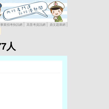
營事業招考快訊網
高普考資訊網
鼎文題庫網
7人
，