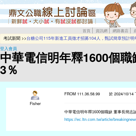
首頁
資訊網
網路書店
台糖公司115年新進工員徵才招募104人，甄試簡章預計明
考試新聞 >>
新北環保局招募175位稽查員 歡迎熱血青年踴躍報考
台灣中油公司即將辦理114年新進僱用人員甄試
登入會員
中華電信明年釋1600個
115年地方特考及離島特考將於12月5日起舉行
台電2026僱員甄試招募700名新血 簡章預定12/24公告
3％
FROM 111.36.58.99 於 2024/10/14 
Fisher
中華電信明年釋1600個職缺 董事長簡志
https://ec.ltn.com.tw/article/breakingne