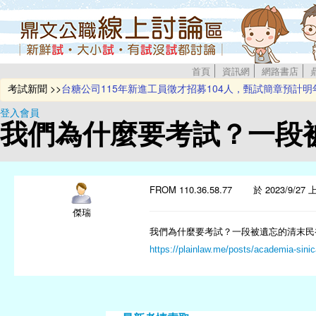
首頁
資訊網
網路書店
考試新聞 >>
台糖公司115年新進工員徵才招募104人，甄試簡章預計明
新北環保局招募175位稽查員 歡迎熱血青年踴躍報考
登入會員
台灣中油公司即將辦理114年新進僱用人員甄試
我們為什麼要考試？一段
115年地方特考及離島特考將於12月5日起舉行
台電2026僱員甄試招募700名新血 簡章預定12/24公告
FROM 110.36.58.77 於 2023/9/27 上
傑瑞
我們為什麼要考試？一段被遺忘的清末民
https://plainlaw.me/posts/academia-sini